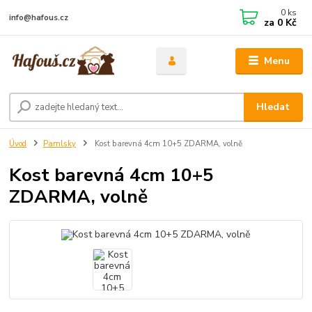
0
ks
info@hafous.cz
za
0 Kč
Menu
Hledat
Úvod
Pamlsky
Kost barevná 4cm 10+5 ZDARMA, volně
Kost barevná 4cm 10+5
ZDARMA, volně