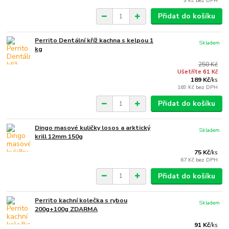
3 Kč
bez DPH
Přidat do košíku
Perrito Dentální kříž kachna s kelpou 1
Skladem
kg
250 Kč
Ušetříte 61 Kč
189 Kč
/
ks
169 Kč
bez DPH
Přidat do košíku
Dingo masové kuličky losos a arktický
Skladem
krill 12mm 150g
75 Kč
/
ks
67 Kč
bez DPH
Přidat do košíku
Perrito kachní kolečka s rybou
Skladem
200g+100g ZDARMA
91 Kč
/
ks