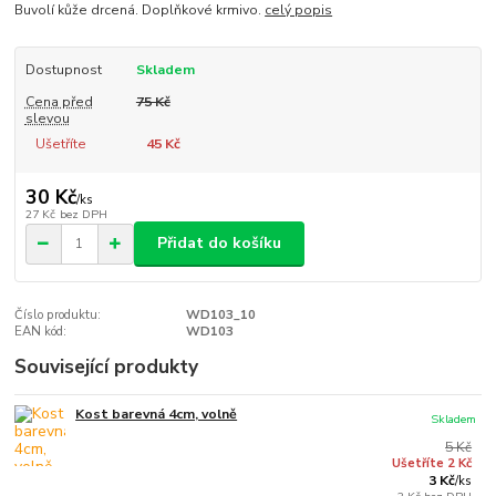
Buvolí kůže drcená. Doplňkové krmivo.
celý popis
Dostupnost
Skladem
Cena před
75 Kč
slevou
Ušetříte
45 Kč
30 Kč
/
ks
27 Kč
bez DPH
Přidat do košíku
Číslo produktu:
WD103_10
EAN kód:
WD103
Související produkty
Kost barevná 4cm, volně
Skladem
5 Kč
Ušetříte 2 Kč
3 Kč
/
ks