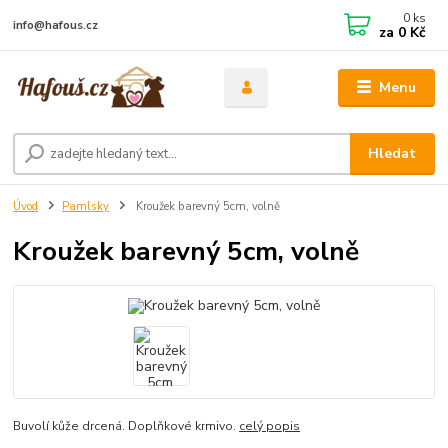
0
ks
info@hafous.cz
za
0 Kč
Menu
Hledat
Úvod
Pamlsky
Kroužek barevný 5cm, volně
Kroužek barevný 5cm, volně
Buvolí kůže drcená. Doplňkové krmivo.
celý popis