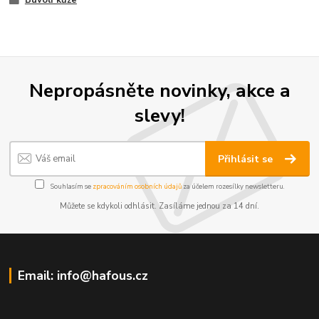
Buvolí kůže
Nepropásněte novinky, akce a
slevy!
Přihlásit se
Souhlasím se
zpracováním osobních údajů
za účelem rozesílky newsletteru.
Můžete se kdykoli odhlásit. Zasíláme jednou za 14 dní.
Email: info@hafous.cz