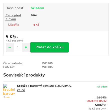
Dostupnost
Skladem
Cena před
9 Kč
slevou
Ušetříte
4 Kč
5 Kč
/
ks
4 Kč
bez DPH
Přidat do košíku
Číslo produktu:
WD105
EAN kód:
WD105
Související produkty
Kroužek barevný 5cm 10+5 ZDARMA,
Skladem
volně
135 Kč
Ušetříte 85 Kč
50 Kč
/
ks
45 Kč
bez DPH