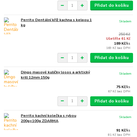
Přidat do košíku
Perrito Dentální kříž kachna s kelpou 1
Skladem
kg
250 Kč
Ušetříte 61 Kč
189 Kč
/
ks
169 Kč
bez DPH
Přidat do košíku
Dingo masové kuličky losos a arktický
Skladem
krill 12mm 150g
75 Kč
/
ks
67 Kč
bez DPH
Přidat do košíku
Perrito kachní kolečka s rybou
Skladem
200g+100g ZDARMA
91 Kč
/
ks
81 Kč
bez DPH