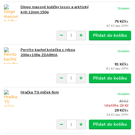
Dingo masové kuličky losos a arktický
Skladem
krill 12mm 150g
75 Kč
/
ks
67 Kč
bez DPH
Přidat do košíku
Perrito kachní kolečka s rybou
Skladem
200g+100g ZDARMA
91 Kč
/
ks
81 Kč
bez DPH
Přidat do košíku
Hračka TG míček 6cm
Skladem
49 Kč
Ušetříte 20 Kč
29 Kč
/
ks
24 Kč
bez DPH
Přidat do košíku