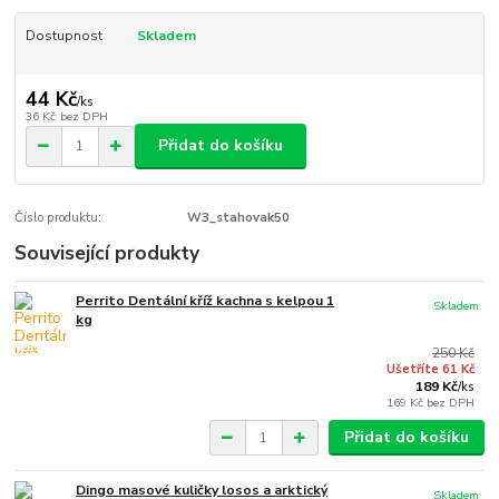
Dostupnost
Skladem
44 Kč
/
ks
36 Kč
bez DPH
Přidat do košíku
Číslo produktu:
W3_stahovak50
Související produkty
Perrito Dentální kříž kachna s kelpou 1
Skladem
kg
250 Kč
Ušetříte 61 Kč
189 Kč
/
ks
169 Kč
bez DPH
Přidat do košíku
Dingo masové kuličky losos a arktický
Skladem