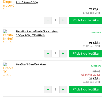
krill 12mm 150g
75 Kč
/
ks
67 Kč
bez DPH
Přidat do košíku
Perrito kachní kolečka s rybou
Skladem
200g+100g ZDARMA
91 Kč
/
ks
81 Kč
bez DPH
Přidat do košíku
Hračka TG míček 6cm
Skladem
49 Kč
Ušetříte 20 Kč
29 Kč
/
ks
24 Kč
bez DPH
Přidat do košíku