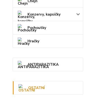
Chejn
Konzervy, kapsičky
Pochoutky
Hračky
ANTIPARAZITIKA
OSTATNÍ