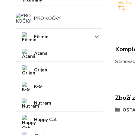
PRO KOČKY
Fitmin
Komple
Acana
Stahovací
Orijen
K-9
Zboží 
Nutram
OSTA
Happy Cat