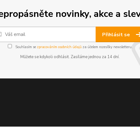
epropásněte novinky, akce a slev
Přihlásit se
Souhlasím se
zpracováním osobních údajů
za účelem rozesílky newsletteru.
Můžete se kdykoli odhlásit. Zasíláme jednou za 14 dní.