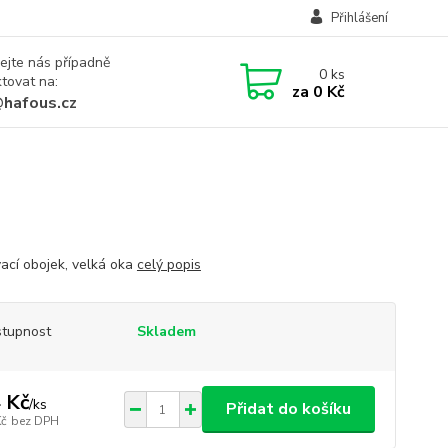
Přihlášení
ejte nás případně
0
ks
tovat na:
za
0 Kč
@hafous.cz
ací obojek, velká oka
celý popis
tupnost
Skladem
 Kč
/
ks
Přidat do košíku
Kč
bez DPH