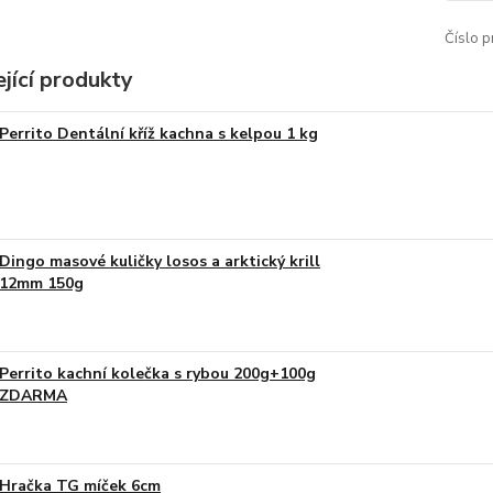
Číslo p
jící produkty
Perrito Dentální kříž kachna s kelpou 1 kg
Dingo masové kuličky losos a arktický krill
12mm 150g
Perrito kachní kolečka s rybou 200g+100g
ZDARMA
Hračka TG míček 6cm