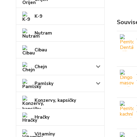
K-9
Souvise
Nutram
Cibau
Chejn
Pamlsky
Konzervy, kapsičky
Hračky
Vitamíny