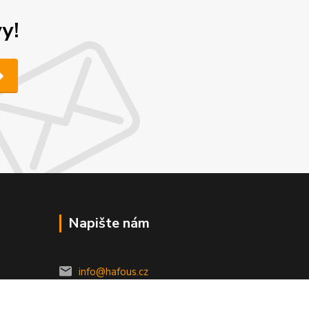
y!
Napište nám
info@hafous.cz