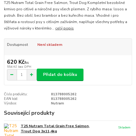
T25 Nutram Total Grain Free Salmon, Trout Dog Kompletní bezobilné
krmivo pro citlivé a náročné psy všech plemen. Z rybího masa: losos a
pstruh. Bez obilí, bez brambor a bez kuřecího masa. Vhodné i pro
štěňata a rostoucí psy s citlivým zažíváním, naplňuje všechny potřeby a
výživové nároky v kterémko...
celý popis
Dostupnost
Není skladem
620 Kč
/
ks
554 Kč
bez DPH
Přidat do košíku
Číslo produktu:
813788005262
EAN kód:
813788005262
Výrobce:
Nutram
Související produkty
T25 Nutram Total Grain Free Salmon,
Skladem
Trout Dog 3x11,4kg