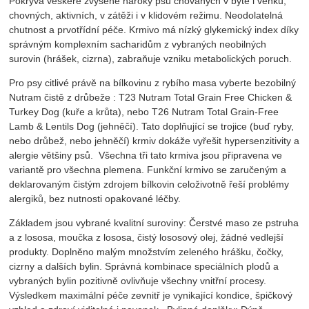
Pokrývá veškeré zvýšené nároky psů chovaných v bytě i venku,
chovných, aktivních, v zátěži i v klidovém režimu. Neodolatelná
chutnost a prvotřídní péče. Krmivo má nízký glykemický index díky
správným komplexním sacharidům z vybraných neobilných
surovin (hrášek, cizrna), zabraňuje vzniku metabolických poruch.
Pro psy citlivé právě na bílkovinu z rybího masa vyberte bezobilný
Nutram čistě z drůbeže : T23 Nutram Total Grain Free Chicken &
Turkey Dog (kuře a krůta), nebo T26 Nutram Total Grain-Free
Lamb & Lentils Dog (jehněčí). Tato doplňující se trojice (buď ryby,
nebo drůbež, nebo jehněčí) krmiv dokáže vyřešit hypersenzitivity a
alergie většiny psů. Všechna tři tato krmiva jsou připravena ve
variantě pro všechna plemena. Funkční krmivo se zaručeným a
deklarovaným čistým zdrojem bílkovin celoživotně řeší problémy
alergiků, bez nutnosti opakované léčby.
Základem jsou vybrané kvalitní suroviny: Čerstvé maso ze pstruha
a z lososa, moučka z lososa, čistý lososový olej, žádné vedlejší
produkty. Doplněno malým množstvím zeleného hrášku, čočky,
cizrny a dalších bylin. Správná kombinace speciálních plodů a
vybraných bylin pozitivně ovlivňuje všechny vnitřní procesy.
Výsledkem maximální péče zevnitř je vynikající kondice, špičkový