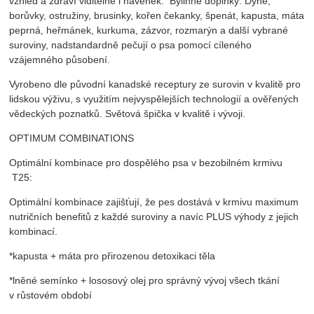
vzhled a zdraví viditelné i navenek. Bylinné doplňky: Dýně,
borůvky, ostružiny, brusinky, kořen čekanky, špenát, kapusta, máta
peprná, heřmánek, kurkuma, zázvor, rozmarýn a další vybrané
suroviny, nadstandardně pečují o psa pomocí cíleného
vzájemného působení.
Vyrobeno dle původní kanadské receptury ze surovin v kvalitě pro
lidskou výživu, s využitím nejvyspělejších technologií a ověřených
vědeckých poznatků. Světová špička v kvalitě i vývoji.
OPTIMUM COMBINATIONS
Optimální kombinace pro dospělého psa v bezobilném krmivu
T25:
Optimální kombinace zajišťují, že pes dostává v krmivu maximum
nutričních benefitů z každé suroviny a navíc PLUS výhody z jejich
kombinací.
*kapusta + máta pro přirozenou detoxikaci těla
*lněné semínko + lososový olej pro správný vývoj všech tkání
v růstovém období