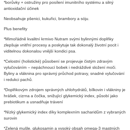
*borůvky + ostružiny pro posílení imunitního systému a silný
antioxidační účinek
Neobsahuje pšenici, kukuřici, brambory a sóju.
Plus benefity
*Mimořádně kvalitní krmivo Nutram svými bylinnými doplňky
zlepšuje vnitřní procesy a poskytuje tak dokonalý životní pocit i
viditelnou dokonalou vnější kondici psa.
*Celostní (holistické) působení se projevuje čistým zdravým
vylučováním – nepáchnoucí bobek i nedráždivé složení moči.
Byliny a vláknina pro správný průchod potravy, snadné vylučování
i redukci pachů.
*Doplňkovým zdrojem správných uhlohydrátů, bílkovin i vlákniny je
hrášek, cizrna a čočka, snižující glykemický index, působí jako
prebiotikum a usnadňuje trávení
*Nízký glykemický index díky komplexním sacharidům z vybraných
surovin
*Zelená mušle, glukosamin a vysoký obsah omega-3 mastných