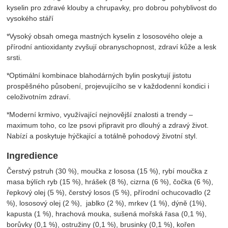
kyselin pro zdravé klouby a chrupavky, pro dobrou pohyblivost do
vysokého stáří
*Vysoký obsah omega mastných kyselin z lososového oleje a
přírodní antioxidanty zvyšují obranyschopnost, zdraví kůže a lesk
srsti.
*Optimální kombinace blahodárných bylin poskytují jistotu
prospěšného působení, projevujícího se v každodenní kondici i
celoživotním zdraví.
*Moderní krmivo, využívající nejnovější znalosti a trendy –
maximum toho, co lze psovi připravit pro dlouhý a zdravý život.
Nabízí a poskytuje hýčkající a totálně pohodový životní styl.
Ingredience
Čerstvý pstruh (30 %), moučka z lososa (15 %), rybí moučka z
masa býlích ryb (15 %), hrášek (8 %), cizrna (6 %), čočka (6 %),
řepkový olej (5 %), čerstvý losos (5 %), přírodní ochucovadlo (2
%), lososový olej (2 %), jablko (2 %), mrkev (1 %), dýně (1%),
kapusta (1 %), hrachová mouka, sušená mořská řasa (0,1 %),
borůvky (0,1 %), ostružiny (0,1 %), brusinky (0,1 %), kořen