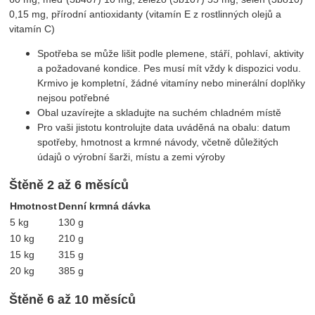
0,15 mg, přírodní antioxidanty (vitamín E z rostlinných olejů a
vitamín C)
Spotřeba se může lišit podle plemene, stáří, pohlaví, aktivity
a požadované kondice. Pes musí mít vždy k dispozici vodu.
Krmivo je kompletní, žádné vitamíny nebo minerální doplňky
nejsou potřebné
Obal uzavírejte a skladujte na suchém chladném místě
Pro vaši jistotu kontrolujte data uváděná na obalu: datum
spotřeby, hmotnost a krmné návody, včetně důležitých
údajů o výrobní šarži, místu a zemi výroby
Štěně 2 až 6 měsíců
Hmotnost
Denní krmná dávka
5 kg
130 g
10 kg
210 g
15 kg
315 g
20 kg
385 g
Štěně 6 až 10 měsíců