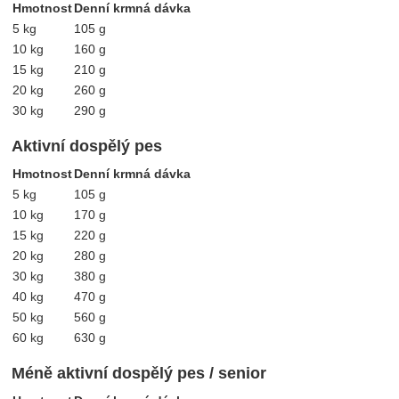
Hmotnost
Denní krmná dávka
5 kg
105 g
10 kg
160 g
15 kg
210 g
20 kg
260 g
30 kg
290 g
Aktivní dospělý pes
Hmotnost
Denní krmná dávka
5 kg
105 g
10 kg
170 g
15 kg
220 g
20 kg
280 g
30 kg
380 g
40 kg
470 g
50 kg
560 g
60 kg
630 g
Méně aktivní dospělý pes / senior