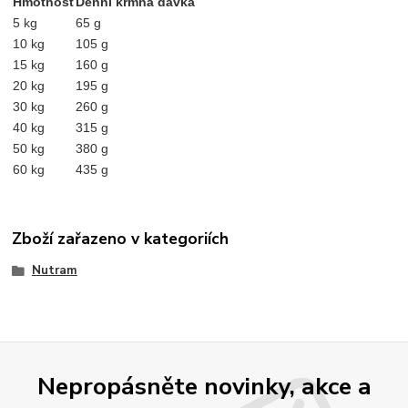
Hmotnost
Denní krmná dávka
5 kg
65 g
10 kg
105 g
15 kg
160 g
20 kg
195 g
30 kg
260 g
40 kg
315 g
50 kg
380 g
60 kg
435 g
Zboží zařazeno v kategoriích
Nutram
Nepropásněte novinky, akce a