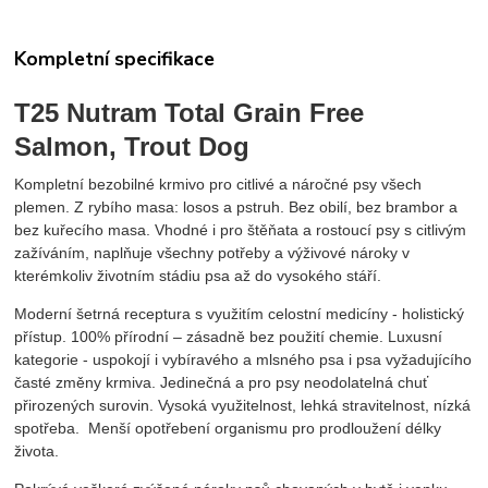
Kompletní specifikace
T25 Nutram Total Grain Free
Salmon, Trout Dog
Kompletní bezobilné krmivo pro citlivé a náročné psy všech
plemen. Z rybího masa: losos a pstruh. Bez obilí, bez brambor a
bez kuřecího masa. Vhodné i pro štěňata a rostoucí psy s citlivým
zažíváním, naplňuje všechny potřeby a výživové nároky v
kterémkoliv životním stádiu psa až do vysokého stáří.
Moderní šetrná receptura s využitím celostní medicíny - holistický
přístup. 100% přírodní – zásadně bez použití chemie. Luxusní
kategorie - uspokojí i vybíravého a mlsného psa i psa vyžadujícího
časté změny krmiva. Jedinečná a pro psy neodolatelná chuť
přirozených surovin. Vysoká využitelnost, lehká stravitelnost, nízká
spotřeba. Menší opotřebení organismu pro prodloužení délky
života.