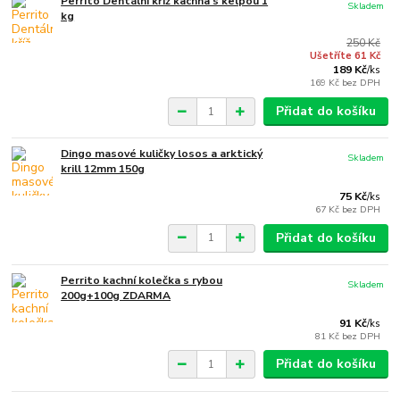
Perrito Dentální kříž kachna s kelpou 1
Skladem
kg
250 Kč
Ušetříte 61 Kč
189 Kč
/
ks
169 Kč
bez DPH
Přidat do košíku
Dingo masové kuličky losos a arktický
Skladem
krill 12mm 150g
75 Kč
/
ks
67 Kč
bez DPH
Přidat do košíku
Perrito kachní kolečka s rybou
Skladem
200g+100g ZDARMA
91 Kč
/
ks
81 Kč
bez DPH
Přidat do košíku