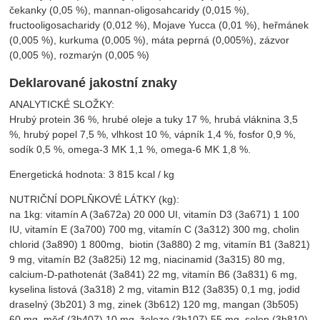
čekanky (0,05 %), mannan-oligosahcaridy (0,015 %),
fructooligosacharidy (0,012 %), Mojave Yucca (0,01 %), heřmánek
(0,005 %), kurkuma (0,005 %), máta peprná (0,005%), zázvor
(0,005 %), rozmarýn (0,005 %)
Deklarované jakostní znaky
ANALYTICKÉ SLOŽKY:
Hrubý protein 36 %, hrubé oleje a tuky 17 %, hrubá vláknina 3,5
%, hrubý popel 7,5 %, vlhkost 10 %, vápník 1,4 %, fosfor 0,9 %,
sodík 0,5 %, omega-3 MK 1,1 %, omega-6 MK 1,8 %.
Energetická hodnota: 3 815 kcal / kg
NUTRIČNÍ DOPLŇKOVÉ LÁTKY (kg):
na 1kg: vitamín A (3a672a) 20 000 UI, vitamín D3 (3a671) 1 100
IU, vitamín E (3a700) 700 mg, vitamín C (3a312) 300 mg, cholin
chlorid (3a890) 1 800mg, biotin (3a880) 2 mg, vitamín B1 (3a821)
9 mg, vitamín B2 (3a825i) 12 mg, niacinamid (3a315) 80 mg,
calcium-D-pathotenát (3a841) 22 mg, vitamín B6 (3a831) 6 mg,
kyselina listová (3a318) 2 mg, vitamin B12 (3a835) 0,1 mg, jodid
draselný (3b201) 3 mg, zinek (3b612) 120 mg, mangan (3b505)
60 mg, měď (3b407) 10 mg, železo (3b107) 55 mg, selen (3b810)