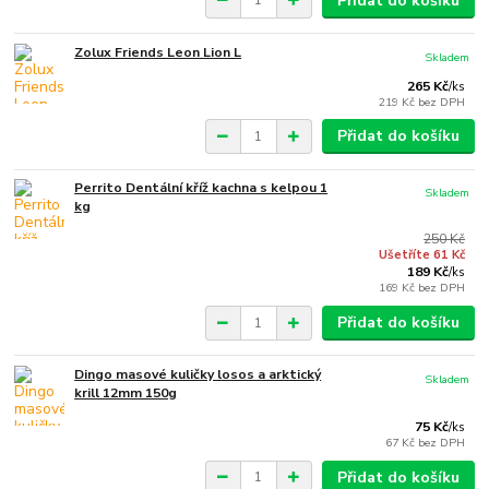
Přidat do košíku
Zolux Friends Leon Lion L
Skladem
265 Kč
/
ks
219 Kč
bez DPH
Přidat do košíku
Perrito Dentální kříž kachna s kelpou 1
Skladem
kg
250 Kč
Ušetříte 61 Kč
189 Kč
/
ks
169 Kč
bez DPH
Přidat do košíku
Dingo masové kuličky losos a arktický
Skladem
krill 12mm 150g
75 Kč
/
ks
67 Kč
bez DPH
Přidat do košíku