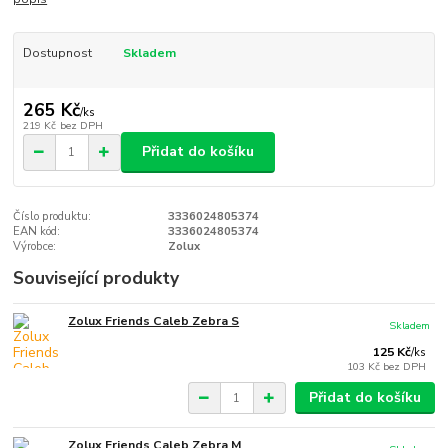
Dostupnost
Skladem
265 Kč
/
ks
219 Kč
bez DPH
Přidat do košíku
Číslo produktu:
3336024805374
EAN kód:
3336024805374
Výrobce:
Zolux
Související produkty
Zolux Friends Caleb Zebra S
Skladem
125 Kč
/
ks
103 Kč
bez DPH
Přidat do košíku
Zolux Friends Caleb Zebra M