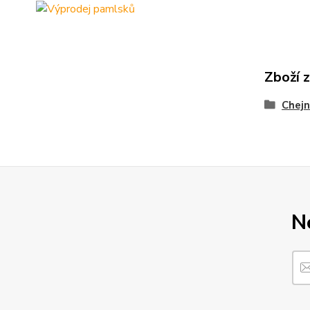
Zboží 
Chejn
N