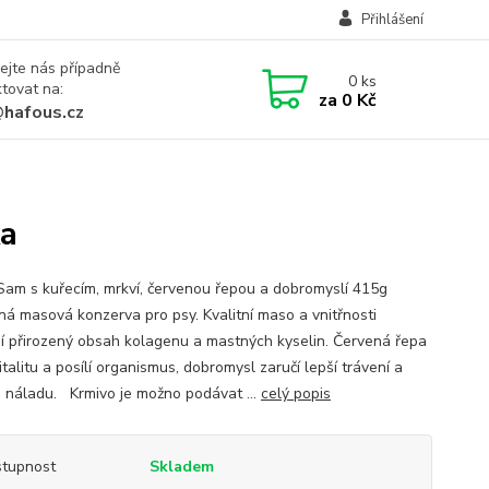
Přihlášení
ejte nás případně
0
ks
tovat na:
za
0 Kč
@hafous.cz
ka
Sam s kuřecím, mrkví, červenou řepou a dobromyslí 415g
ná masová konzerva pro psy. Kvalitní maso a vnitřnosti
jí přirozený obsah kolagenu a mastných kyselin. Červená řepa
talitu a posílí organismus, dobromysl zaručí lepší trávení a
 náladu. Krmivo je možno podávat ...
celý popis
tupnost
Skladem