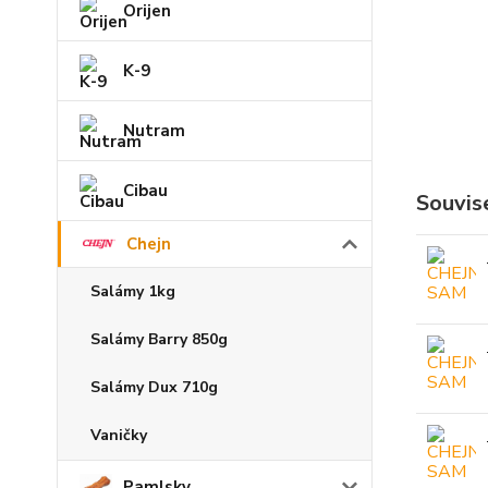
Orijen
K-9
Nutram
Cibau
Souvise
Chejn
Salámy 1kg
Salámy Barry 850g
Salámy Dux 710g
Vaničky
Pamlsky