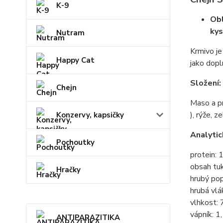
K-9
Obl
kys
Nutram
Krmivo j
Happy Cat
jako dopl
Složení:
Chejn
Maso a pr
), rýže, z
Konzervy, kapsičky
Analytic
Pochoutky
protein:
obsah tu
Hračky
hrubý po
hrubá vlá
vlhkost:
vápník: 
ANTIPARAZITIKA