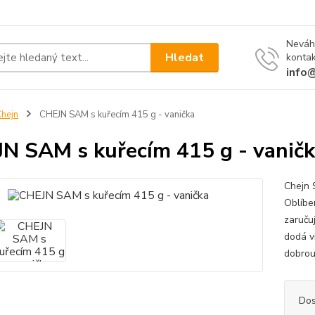
Neváh
Hledat
kontak
info
hejn
CHEJN SAM s kuřecím 415 g - vanička
N SAM s kuřecím 415 g - vanič
Chejn 
Oblíbe
zaruču
dodá vi
dobrou
Dos