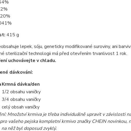
0,64%
,22%
0,20%
0,041%
t:
415 g
obsahuje lepek, sóju, geneticky modifikované suroviny, ani barvi
né sterilizační technologii má před otevřením trvanlivost 1 rok.
ení uchovávejte v chladu.
ené dávkování:
a
Krmná dávka/den
1/2 obsahu vaničky
3/4 obsahu vaničky
celý obsah vaničky
í: Množství krmiva je třeba individuálně upravit v závislosti na
 pro vašeho pejska kompletní krmivo značky CHEJN novinkou, n
 na něž byl doposud zvyklý.