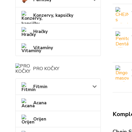
Konzervy, kapsičky
Hračky
Vitamíny
PRO KOČKY
Fitmin
Acana
Komple
Orijen
Chejn S