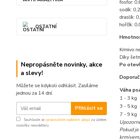
fosfor: 
sodík: 0
draslík: 
hořčík: 
OSTATNÍ
Hmotnos
Krmivo ne
Díky šetr
Nepropásněte novinky, akce
Po otevř
a slevy!
Doporuč
Můžete se kdykoli odhlásit. Zasíláme
Váha ps
jednou za 14 dní.
1 - 3 kg
3 - 5 kg
Přihlásit se
7 - 9 kg
Souhlasím se
zpracováním osobních údajů
za účelem
Upozorněn
rozesílky newsletteru.
Pokud je
krmivem,