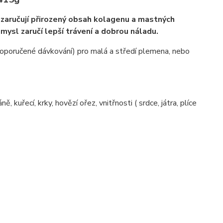
 zaručují přirozený obsah kolagenu a mastných
omysl zaručí lepší trávení a dobrou náladu.
oporučené dávkování) pro malá a středí plemena, nebo
uřecí, krky, hovězí ořez, vnitřnosti ( srdce, játra, plíce