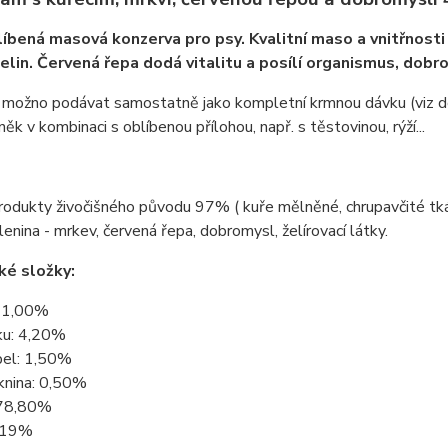
íbená masová konzerva pro psy. Kvalitní maso a vnitřnosti
elin. Červená řepa dodá vitalitu a posílí organismus, dobr
e možno podávat samostatně jako kompletní krmnou dávku (viz d
něk v kombinaci s oblíbenou přílohou, např. s těstovinou, rýží...
odukty živočišného původu 97% ( kuře mělněné, chrupavčité tkáně, k
elenina - mrkev, červená řepa, dobromysl, želírovací látky.
ké složky:
 11,00%
ku: 4,20%
pel: 1,50%
knina: 0,50%
 78,80%
1,19%