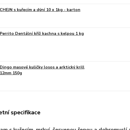
CHEJN s kuřecím a dýní 10 x 1kg - karton
Perrito Dentální kříž kachna s kelpou 1 kg
Dingo masové kuličky losos a arktický krill
12mm 150g
tní specifikace
am s kuřecím, mrkví, červenou řepou a dobromyslí