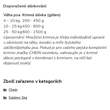
Doporučené dávkování:
Váha psa
Krmná dávka (g/den)
4 – 10 kg
200 - 450 g
10 - 25 kg
450 - 800 g
25 - 50 kg
800 - 1500 g
Upozornění: Množství krmiva je třeba individuálně upravit
v závislosti na věku, kondici a míře fyzického
zatížení/pohybu psa. Pokud je pro vašeho pejska kompletní
krmivo značky CHEJN novinkou, nahrazujte je v krmné
dávce postupně v kombinaci s krmivem, na něž byl
doposud zvyklý.
Zboží zařazeno v kategoriích
Chejn
Salámy 1kg