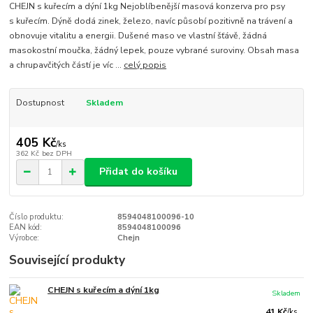
CHEJN s kuřecím a dýní 1kg Nejoblíbenější masová konzerva pro psy
s kuřecím. Dýně dodá zinek, železo, navíc působí pozitivně na trávení a
obnovuje vitalitu a energii. Dušené maso ve vlastní šťávě, žádná
masokostní moučka, žádný lepek, pouze vybrané suroviny. Obsah masa
a chrupavčitých částí je víc ...
celý popis
Dostupnost
Skladem
405 Kč
/
ks
362 Kč
bez DPH
Přidat do košíku
Číslo produktu:
8594048100096-10
EAN kód:
8594048100096
Výrobce:
Chejn
Související produkty
CHEJN s kuřecím a dýní 1kg
Skladem
41 Kč
/
ks