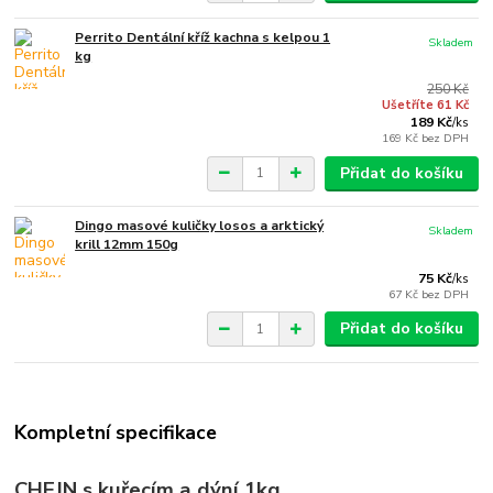
Perrito Dentální kříž kachna s kelpou 1
Skladem
kg
250 Kč
Ušetříte 61 Kč
189 Kč
/
ks
169 Kč
bez DPH
Přidat do košíku
Dingo masové kuličky losos a arktický
Skladem
krill 12mm 150g
75 Kč
/
ks
67 Kč
bez DPH
Přidat do košíku
Kompletní specifikace
CHEJN s kuřecím a dýní 1kg