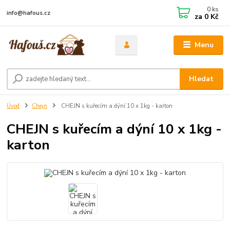
0
ks
info@hafous.cz
za
0 Kč
Menu
Hledat
Úvod
Chejn
CHEJN s kuřecím a dýní 10 x 1kg - karton
CHEJN s kuřecím a dýní 10 x 1kg -
karton