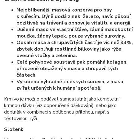
Nejoblíbenější masová konzerva pro psy
s kuřecím. Dýně dodá zinek, železo, navíc působí
pozitivně na trávení a obnovuje vitalitu a energii.
Dušené maso ve vlastní šťávě, žádná masokostní
moučka, žádný lepek, pouze vybrané suroviny.
Obsah masa a chrupavčitých částí je víc než 93%,
zbytek doplňují rostlinné bílkoviny jako rýže,
ovesné vločky a zelenina.
Celé pohybové soustavě pak pomáhá kolagen,
přirozeně obsažený v masu a chrupavčitých
částech.
Vyrobeno výhradně z českých surovin, z masa
zvířat určených k humánní spotřebě.
Krmivo je možno podávat samostatně jako kompletní
krmnou dávku (viz doporučené dávkování), nebo jako
doplněk v kombinaci s oblíbenou přílohou, např. s
těstovinou, rýží...
Složení: