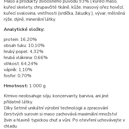
Maso a produkty živočišného původu 93% ( kuřecí maso,
kuřecí skelety, chrupavčité tkáně, kůže, masový ořez hovězí,
kuřecí svalovina, vnitřnosti (srdíčka, žaludky ), vývar, mělněná
rýže, dýně, minerální látky.
Analytické složky:
protein: 16,20%
obsah tuku: 10,10%
hrubý popel: 4,32%
hrubá vláknina: 0,66%
vlhkost: 64,24%
vápník: 1,10%
fosfor: 0,70%
Hmotnost:
1 000 g
Krmivo neobsahuje sóju, konzervanty, barviva, ani jiné
přídatné látky.
Díky šetrné unikátní výrobní technologii a zpracování
čerstvých surovin si maso zachovává maximální množství
živin a hlavně typickou chuť a vůni. Po otevření uchovávejte v
chladu.