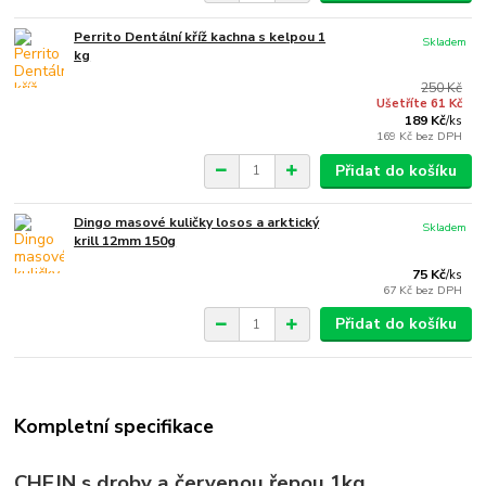
Perrito Dentální kříž kachna s kelpou 1
Skladem
kg
250 Kč
Ušetříte 61 Kč
189 Kč
/
ks
169 Kč
bez DPH
Přidat do košíku
Dingo masové kuličky losos a arktický
Skladem
krill 12mm 150g
75 Kč
/
ks
67 Kč
bez DPH
Přidat do košíku
Kompletní specifikace
CHEJN s droby a červenou řepou 1kg