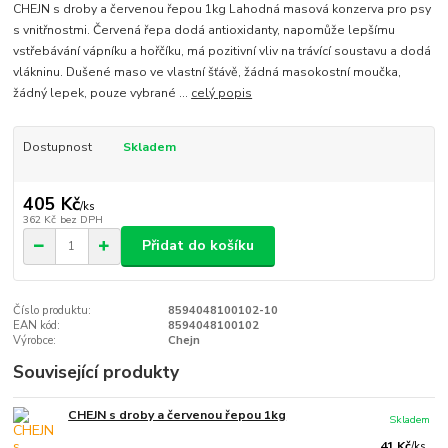
CHEJN s droby a červenou řepou 1kg Lahodná masová konzerva pro psy
s vnitřnostmi. Červená řepa dodá antioxidanty, napomůže lepšímu
vstřebávání vápníku a hořčíku, má pozitivní vliv na trávící soustavu a dodá
vlákninu. Dušené maso ve vlastní šťávě, žádná masokostní moučka,
žádný lepek, pouze vybrané ...
celý popis
Dostupnost
Skladem
405 Kč
/
ks
362 Kč
bez DPH
Přidat do košíku
Číslo produktu:
8594048100102-10
EAN kód:
8594048100102
Výrobce:
Chejn
Související produkty
CHEJN s droby a červenou řepou 1kg
Skladem
41 Kč
/
ks