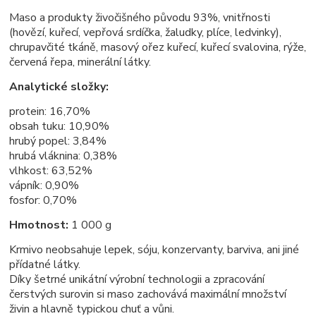
Maso a produkty živočišného původu 93%, vnitřnosti
(hovězí, kuřecí, vepřová srdíčka, žaludky, plíce, ledvinky),
chrupavčité tkáně, masový ořez kuřecí, kuřecí svalovina, rýže,
červená řepa, minerální látky.
Analytické složky:
protein: 16,70%
obsah tuku: 10,90%
hrubý popel: 3,84%
hrubá vláknina: 0,38%
vlhkost: 63,52%
vápník: 0,90%
fosfor: 0,70%
Hmotnost:
1 000 g
Krmivo neobsahuje lepek, sóju, konzervanty, barviva, ani jiné
přídatné látky.
Díky šetrné unikátní výrobní technologii a zpracování
čerstvých surovin si maso zachovává maximální množství
živin a hlavně typickou chuť a vůni.