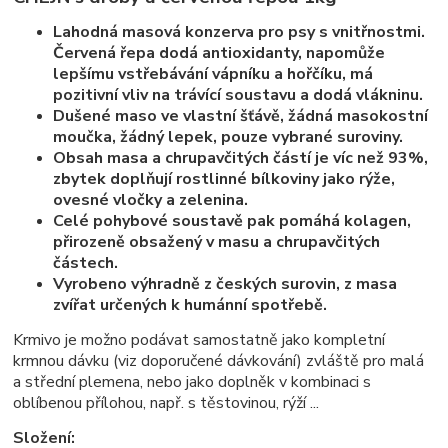
Lahodná masová konzerva pro psy s vnitřnostmi.
Červená řepa dodá antioxidanty, napomůže
lepšímu vstřebávání vápníku a hořčíku, má
pozitivní vliv na trávící soustavu a dodá vlákninu.
Dušené maso ve vlastní šťávě, žádná masokostní
moučka, žádný lepek, pouze vybrané suroviny.
Obsah masa a chrupavčitých částí je víc než 93%,
zbytek doplňují rostlinné bílkoviny jako rýže,
ovesné vločky a zelenina.
Celé pohybové soustavě pak pomáhá kolagen,
přirozeně obsažený v masu a chrupavčitých
částech.
Vyrobeno výhradně z českých surovin, z masa
zvířat určených k humánní spotřebě.
Krmivo je možno podávat samostatně jako kompletní
krmnou dávku (viz doporučené dávkování) zvláště pro malá
a střední plemena, nebo jako doplněk v kombinaci s
oblíbenou přílohou, např. s těstovinou, rýží ...
Složení: