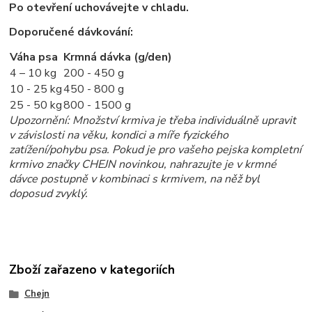
Po otevření uchovávejte v chladu.
Doporučené dávkování:
Váha psa
Krmná dávka (g/den)
4 – 10 kg
200 - 450 g
10 - 25 kg
450 - 800 g
25 - 50 kg
800 - 1500 g
Upozornění: Množství krmiva je třeba individuálně upravit
v závislosti na věku, kondici a míře fyzického
zatížení/pohybu psa. Pokud je pro vašeho pejska kompletní
krmivo značky CHEJN novinkou, nahrazujte je v krmné
dávce postupně v kombinaci s krmivem, na něž byl
doposud zvyklý.
Zboží zařazeno v kategoriích
Chejn