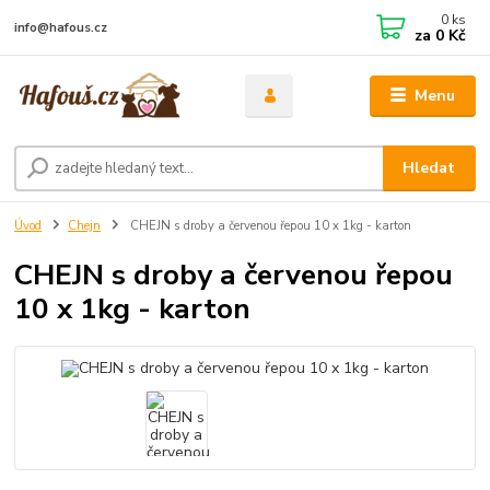
0
ks
info@hafous.cz
za
0 Kč
Menu
Hledat
Úvod
Chejn
CHEJN s droby a červenou řepou 10 x 1kg - karton
CHEJN s droby a červenou řepou
10 x 1kg - karton