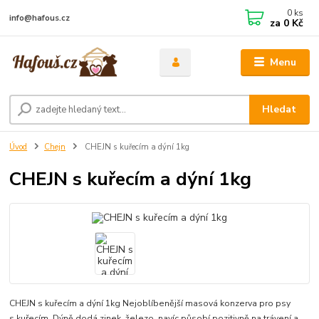
0
ks
info@hafous.cz
za
0 Kč
Menu
Hledat
Úvod
Chejn
CHEJN s kuřecím a dýní 1kg
CHEJN s kuřecím a dýní 1kg
CHEJN s kuřecím a dýní 1kg Nejoblíbenější masová konzerva pro psy
s kuřecím. Dýně dodá zinek, železo, navíc působí pozitivně na trávení a