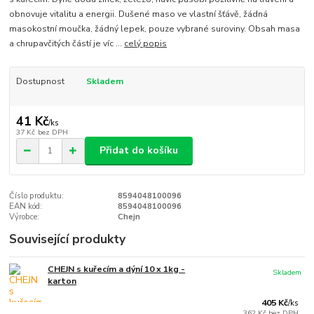
obnovuje vitalitu a energii. Dušené maso ve vlastní šťávě, žádná
masokostní moučka, žádný lepek, pouze vybrané suroviny. Obsah masa
a chrupavčitých částí je víc ...
celý popis
Dostupnost
Skladem
41 Kč
/
ks
37 Kč
bez DPH
Přidat do košíku
Číslo produktu:
8594048100096
EAN kód:
8594048100096
Výrobce:
Chejn
Související produkty
CHEJN s kuřecím a dýní 10 x 1kg -
Skladem
karton
405 Kč
/
ks
362 Kč
bez DPH