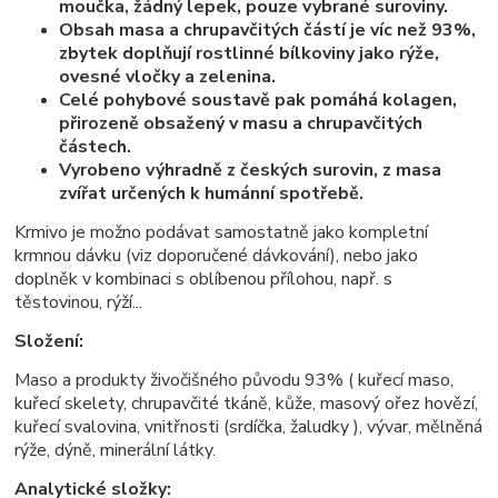
moučka, žádný lepek, pouze vybrané suroviny.
Obsah masa a chrupavčitých částí je víc než 93%,
zbytek doplňují rostlinné bílkoviny jako rýže,
ovesné vločky a zelenina.
Celé pohybové soustavě pak pomáhá kolagen,
přirozeně obsažený v masu a chrupavčitých
částech.
Vyrobeno výhradně z českých surovin, z masa
zvířat určených k humánní spotřebě.
Krmivo je možno podávat samostatně jako kompletní
krmnou dávku (viz doporučené dávkování), nebo jako
doplněk v kombinaci s oblíbenou přílohou, např. s
těstovinou, rýží...
Složení:
Maso a produkty živočišného původu 93% ( kuřecí maso,
kuřecí skelety, chrupavčité tkáně, kůže, masový ořez hovězí,
kuřecí svalovina, vnitřnosti (srdíčka, žaludky ), vývar, mělněná
rýže, dýně, minerální látky.
Analytické složky: