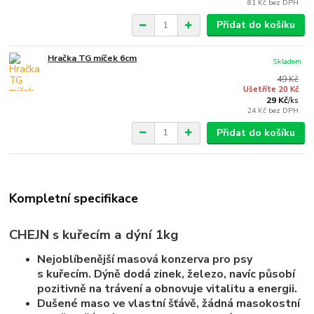
81 Kč
bez DPH
Přidat do košíku
Hračka TG míček 6cm
Skladem
49 Kč
Ušetříte 20 Kč
29 Kč
/
ks
24 Kč
bez DPH
Přidat do košíku
Kompletní specifikace
CHEJN s kuřecím a dýní 1kg
Nejoblíbenější masová konzerva pro psy
s kuřecím. Dýně dodá zinek, železo, navíc působí
pozitivně na trávení a obnovuje vitalitu a energii.
Dušené maso ve vlastní šťávě, žádná masokostní