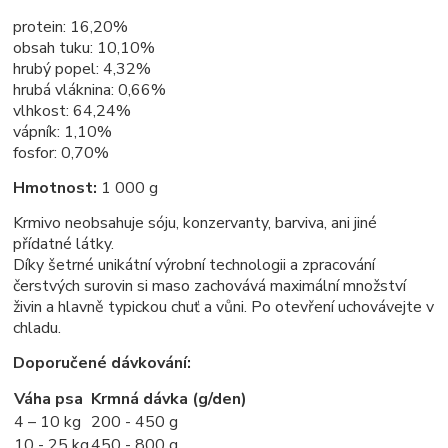
protein: 16,20%
obsah tuku: 10,10%
hrubý popel: 4,32%
hrubá vláknina: 0,66%
vlhkost: 64,24%
vápník: 1,10%
fosfor: 0,70%
Hmotnost:
1 000 g
Krmivo neobsahuje sóju, konzervanty, barviva, ani jiné
přídatné látky.
Díky šetrné unikátní výrobní technologii a zpracování
čerstvých surovin si maso zachovává maximální množství
živin a hlavně typickou chuť a vůni. Po otevření uchovávejte v
chladu.
Doporučené dávkování:
Váha psa
Krmná dávka (g/den)
4 – 10 kg
200 - 450 g
10 - 25 kg
450 - 800 g