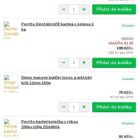
Přidat do košíku
Perrito Dentální kříž kachna s kelpou 1
Skladem
kg
250 Kč
Ušetříte 61 Kč
189 Kč
/
ks
169 Kč
bez DPH
Přidat do košíku
Dingo masové kuličky losos a arktický
Skladem
krill 12mm 150g
75 Kč
/
ks
67 Kč
bez DPH
Přidat do košíku
Perrito kachní kolečka s rybou
Skladem
200g+100g ZDARMA
91 Kč
/
ks