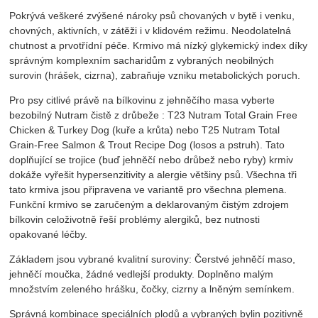
Pokrývá veškeré zvýšené nároky psů chovaných v bytě i venku,
chovných, aktivních, v zátěži i v klidovém režimu. Neodolatelná
chutnost a prvotřídní péče. Krmivo má nízký glykemický index díky
správným komplexním sacharidům z vybraných neobilných
surovin (hrášek, cizrna), zabraňuje vzniku metabolických poruch.
Pro psy citlivé právě na bílkovinu z jehněčího masa vyberte
bezobilný Nutram čistě z drůbeže : T23 Nutram Total Grain Free
Chicken & Turkey Dog (kuře a krůta) nebo T25 Nutram Total
Grain-Free Salmon & Trout Recipe Dog (losos a pstruh). Tato
doplňující se trojice (buď jehněčí nebo drůbež nebo ryby) krmiv
dokáže vyřešit hypersenzitivity a alergie většiny psů. Všechna tři
tato krmiva jsou připravena ve variantě pro všechna plemena.
Funkční krmivo se zaručeným a deklarovaným čistým zdrojem
bílkovin celoživotně řeší problémy alergiků, bez nutnosti
opakované léčby.
Základem jsou vybrané kvalitní suroviny: Čerstvé jehněčí maso,
jehněčí moučka, žádné vedlejší produkty. Doplněno malým
množstvím zeleného hrášku, čočky, cizrny a lněným semínkem.
Správná kombinace speciálních plodů a vybraných bylin pozitivně