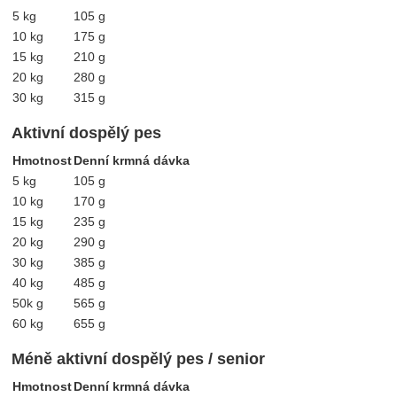
5 kg
105 g
10 kg
175 g
15 kg
210 g
20 kg
280 g
30 kg
315 g
Aktivní dospělý pes
Hmotnost
Denní krmná dávka
5 kg
105 g
10 kg
170 g
15 kg
235 g
20 kg
290 g
30 kg
385 g
40 kg
485 g
50k g
565 g
60 kg
655 g
Méně aktivní dospělý pes / senior
Hmotnost
Denní krmná dávka