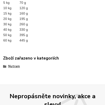
5 kg
70 g
10 kg
120 g
15 kg
160 g
20 kg
195 g
30 kg
260 g
40 kg
330 g
50 kg
395 g
60 kg
445 g
Zboží zařazeno v kategoriích
Nutram
Nepropásněte novinky, akce a
slevy!