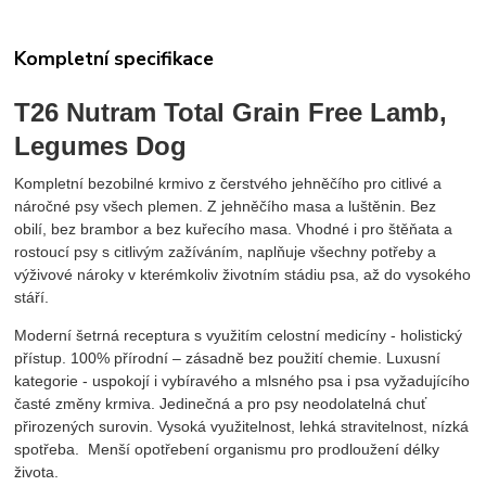
Kompletní specifikace
T26 Nutram Total Grain Free Lamb,
Legumes Dog
Kompletní bezobilné krmivo z čerstvého jehněčího pro citlivé a
náročné psy všech plemen. Z jehněčího masa a luštěnin. Bez
obilí, bez brambor a bez kuřecího masa. Vhodné i pro štěňata a
rostoucí psy s citlivým zažíváním, naplňuje všechny potřeby a
výživové nároky v kterémkoliv životním stádiu psa, až do vysokého
stáří.
Moderní šetrná receptura s využitím celostní medicíny - holistický
přístup. 100% přírodní – zásadně bez použití chemie. Luxusní
kategorie - uspokojí i vybíravého a mlsného psa i psa vyžadujícího
časté změny krmiva. Jedinečná a pro psy neodolatelná chuť
přirozených surovin. Vysoká využitelnost, lehká stravitelnost, nízká
spotřeba. Menší opotřebení organismu pro prodloužení délky
života.