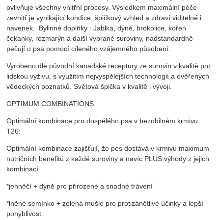
ovlivňuje všechny vnitřní procesy. Výsledkem maximální péče
zevnitř je vynikající kondice, špičkový vzhled a zdraví viditelné i
navenek. Bylinné doplňky : Jablka, dýně, brokolice, kořen
čekanky, rozmarýn a další vybrané suroviny, nadstandardně
pečují o psa pomocí cíleného vzájemného působení.
Vyrobeno dle původní kanadské receptury ze surovin v kvalitě pro
lidskou výživu, s využitím nejvyspělejších technologií a ověřených
vědeckých poznatků. Světová špička v kvalitě i vývoji.
OPTIMUM COMBINATIONS
Optimální kombinace pro dospělého psa v bezobilném krmivu
T26:
Optimální kombinace zajišťují, že pes dostává v krmivu maximum
nutričních benefitů z každé suroviny a navíc PLUS výhody z jejich
kombinací.
*jehněčí + dýně pro přirozené a snadné trávení
*lněné semínko + zelená mušle pro protizánětlivé účinky a lepší
pohyblivost