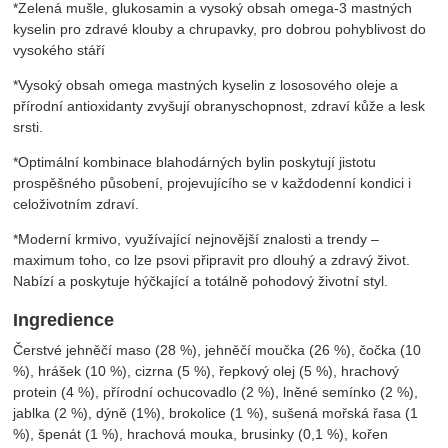
*Zelená mušle, glukosamin a vysoký obsah omega-3 mastných
kyselin pro zdravé klouby a chrupavky, pro dobrou pohyblivost do
vysokého stáří
*Vysoký obsah omega mastných kyselin z lososového oleje a
přírodní antioxidanty zvyšují obranyschopnost, zdraví kůže a lesk
srsti.
*Optimální kombinace blahodárných bylin poskytují jistotu
prospěšného působení, projevujícího se v každodenní kondici i
celoživotním zdraví.
*Moderní krmivo, využívající nejnovější znalosti a trendy –
maximum toho, co lze psovi připravit pro dlouhý a zdravý život.
Nabízí a poskytuje hýčkající a totálně pohodový životní styl.
Ingredience
Čerstvé jehněčí maso (28 %), jehněčí moučka (26 %), čočka (10
%), hrášek (10 %), cizrna (5 %), řepkový olej (5 %), hrachový
protein (4 %), přírodní ochucovadlo (2 %), lněné semínko (2 %),
jablka (2 %), dýně (1%), brokolice (1 %), sušená mořská řasa (1
%), špenát (1 %), hrachová mouka, brusinky (0,1 %), kořen