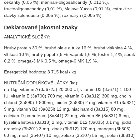
čekanky (0,05 %), mannan-oligosahcaridy (0,012 %),
fructooligosacharidy (0,01 %), Mojave Yucca (0,01 %), extrakt ze
slávky zelenoústé (0,005 %), rozmarýn (0,005 %)
Deklarované jakostní znaky
ANALYTICKÉ SLOŽKY:
Hrubý protein 30 %, hrubé oleje a tuky 16 %, hrubá vláknina 4 %,
vlhkost 10 %, hrubý popel 7,5 %, vápník 1,6 %, fosfor 1,2 %, sodík
0,2 %, omega-3 MK 0,5 %, omega-6 MK 1,9 %,
Energetická hodnota: 3 715 kcal / kg
NUTRIČNÍ DOPLŇKOVÉ LÁTKY (kg):
na 1kg: vitamín A (3a672a) 20 000 UI, vitamín D3 (3a671) 1 100
IU, vitamín E (3a700) 700 mg, vitamín C (3a312) 300 mg, cholin
chlorid (3a890) 1 800mg, biotin (3a880) 2 mg, vitamín B1 (3a821)
9 mg, vitamín B2 (3a825i) 12 mg, niacinamid (3a315) 80 mg,
calcium-D-pathotenát (3a841) 22 mg, vitamín B6 (3a831) 6 mg,
kyselina listová (3a318) 2 mg, vitamin B12 (3a835) 0,1 mg, jodid
draselný (3b201) 3 mg, zinek (3b612) 120 mg, mangan (3b505)
60 mg, měď (3b407) 10 mg, železo (3b107) 55 mg, selen (3b810)