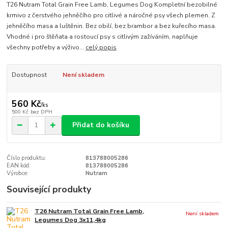
T26 Nutram Total Grain Free Lamb, Legumes Dog Kompletní bezobilné
krmivo z čerstvého jehněčího pro citlivé a náročné psy všech plemen. Z
jehněčího masa a luštěnin. Bez obilí, bez brambor a bez kuřecího masa.
Vhodné i pro štěňata a rostoucí psy s citlivým zažíváním, naplňuje
všechny potřeby a výživo...
celý popis
Dostupnost
Není skladem
560 Kč
/
ks
500 Kč
bez DPH
Přidat do košíku
Číslo produktu:
813788005286
EAN kód:
813788005286
Výrobce:
Nutram
Související produkty
T26 Nutram Total Grain Free Lamb,
Není skladem
Legumes Dog 3x11,4kg