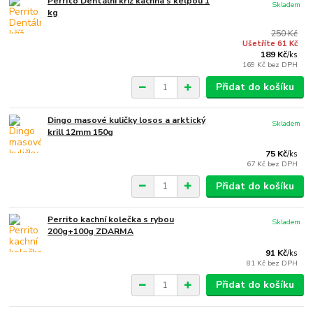
Perrito Dentální kříž kachna s kelpou 1
Skladem
kg
250 Kč
Ušetříte 61 Kč
189 Kč
/
ks
169 Kč
bez DPH
Přidat do košíku
Dingo masové kuličky losos a arktický
Skladem
krill 12mm 150g
75 Kč
/
ks
67 Kč
bez DPH
Přidat do košíku
Perrito kachní kolečka s rybou
Skladem
200g+100g ZDARMA
91 Kč
/
ks
81 Kč
bez DPH
Přidat do košíku