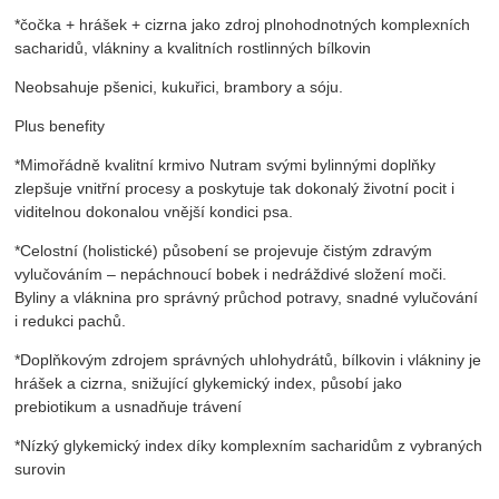
*čočka + hrášek + cizrna jako zdroj plnohodnotných komplexních
sacharidů, vlákniny a kvalitních rostlinných bílkovin
Neobsahuje pšenici, kukuřici, brambory a sóju.
Plus benefity
*Mimořádně kvalitní krmivo Nutram svými bylinnými doplňky
zlepšuje vnitřní procesy a poskytuje tak dokonalý životní pocit i
viditelnou dokonalou vnější kondici psa.
*Celostní (holistické) působení se projevuje čistým zdravým
vylučováním – nepáchnoucí bobek i nedráždivé složení moči.
Byliny a vláknina pro správný průchod potravy, snadné vylučování
i redukci pachů.
*Doplňkovým zdrojem správných uhlohydrátů, bílkovin i vlákniny je
hrášek a cizrna, snižující glykemický index, působí jako
prebiotikum a usnadňuje trávení
*Nízký glykemický index díky komplexním sacharidům z vybraných
surovin