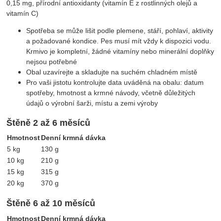
0,15 mg, přírodní antioxidanty (vitamín E z rostlinných olejů a
vitamín C)
Spotřeba se může lišit podle plemene, stáří, pohlaví, aktivity
a požadované kondice. Pes musí mít vždy k dispozici vodu.
Krmivo je kompletní, žádné vitamíny nebo minerální doplňky
nejsou potřebné
Obal uzavírejte a skladujte na suchém chladném místě
Pro vaši jistotu kontrolujte data uváděná na obalu: datum
spotřeby, hmotnost a krmné návody, včetně důležitých
údajů o výrobní šarži, místu a zemi výroby
Štěně 2 až 6 měsíců
Hmotnost
Denní krmná dávka
5 kg
130 g
10 kg
210 g
15 kg
315 g
20 kg
370 g
Štěně 6 až 10 měsíců
Hmotnost
Denní krmná dávka