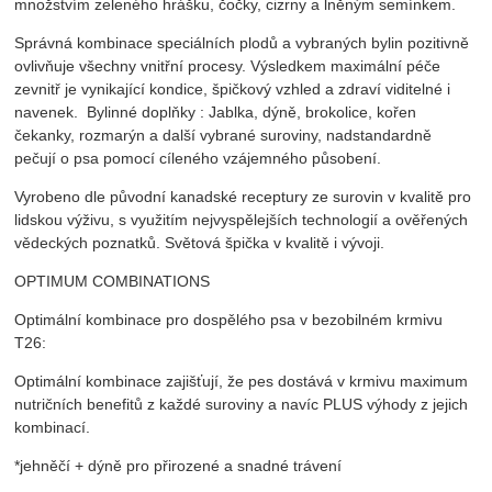
množstvím zeleného hrášku, čočky, cizrny a lněným semínkem.
Správná kombinace speciálních plodů a vybraných bylin pozitivně
ovlivňuje všechny vnitřní procesy. Výsledkem maximální péče
zevnitř je vynikající kondice, špičkový vzhled a zdraví viditelné i
navenek. Bylinné doplňky : Jablka, dýně, brokolice, kořen
čekanky, rozmarýn a další vybrané suroviny, nadstandardně
pečují o psa pomocí cíleného vzájemného působení.
Vyrobeno dle původní kanadské receptury ze surovin v kvalitě pro
lidskou výživu, s využitím nejvyspělejších technologií a ověřených
vědeckých poznatků. Světová špička v kvalitě i vývoji.
OPTIMUM COMBINATIONS
Optimální kombinace pro dospělého psa v bezobilném krmivu
T26:
Optimální kombinace zajišťují, že pes dostává v krmivu maximum
nutričních benefitů z každé suroviny a navíc PLUS výhody z jejich
kombinací.
*jehněčí + dýně pro přirozené a snadné trávení