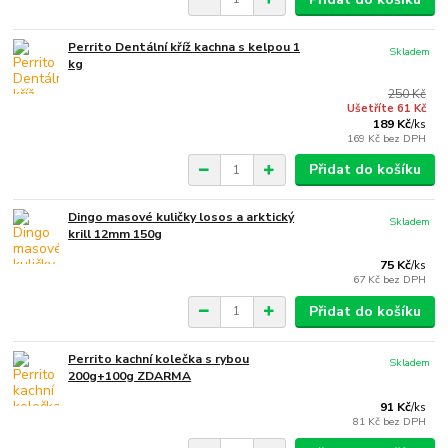
Perrito Dentální kříž kachna s kelpou 1
Skladem
kg
250 Kč
Ušetříte 61 Kč
189 Kč
/
ks
169 Kč
bez DPH
Přidat do košíku
Dingo masové kuličky losos a arktický
Skladem
krill 12mm 150g
75 Kč
/
ks
67 Kč
bez DPH
Přidat do košíku
Perrito kachní kolečka s rybou
Skladem
200g+100g ZDARMA
91 Kč
/
ks
81 Kč
bez DPH