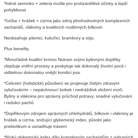
*lněné semínko + zelená mušle pro protizánětlivé účinky a lepší
pohyblivost
*čočka + hrášek + cizrna jako zdroj plnohodnotných komplexních
sacharidů, vlákniny a kvalitních rostlinných bílkovin
Neobsahuje pšenici, kukuřici, brambory a sóju.
Plus benefity
*Mimořádně kvalitní krmivo Nutram svými bylinnými doplňky
zlepšuje vnitřní procesy a poskytuje tak dokonalý životní pocit i
viditelnou dokonalou vnější kondici psa.
*Celostní (holistické) působení se projevuje čistým zdravým
vylučováním – nepáchnoucí bobek i nedráždivé složení moči.
Byliny a vláknina pro správný průchod potravy, snadné vylučování
i redukci pachů.
*Doplňkovým zdrojem správných uhlohydrátů, bílkovin i vlákniny je
hrášek a cizrna, snižující glykemický index, působí jako
prebiotikum a usnadňuje trávení
*Nízký glykemický index díky komplexním sacharidům z vybraných