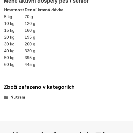
Méně aktivní dospělý pes / senior
Hmotnost
Denní krmná dávka
5 kg
70 g
10 kg
120 g
15 kg
160 g
20 kg
195 g
30 kg
260 g
40 kg
330 g
50 kg
395 g
60 kg
445 g
Zboží zařazeno v kategoriích
Nutram