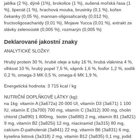
jablka (2 %), dýně (1%), brokolice (1 %), sušená mořská řasa (1
%), špenát (1 %), hrachová mouka, brusinky (0,1 %), kořen
čekanky (0,05 %), mannan-oligosahcaridy (0,012 %),
fructooligosacharidy (0,01 %), Mojave Yucca (0,01 %), extrakt ze
slávky zelenoústé (0,005 %), rozmarýn (0,005 %)
Deklarované jakostní znaky
ANALYTICKÉ SLOŽKY:
Hrubý protein 30 %, hrubé oleje a tuky 16 %, hrubá vláknina 4 %,
vlhkost 10 %, hrubý popel 7,5 %, vápník 1,6 %, fosfor 1,2 %, sodík
0,2 %, omega-3 MK 0,5 %, omega-6 MK 1,9 %,
Energetická hodnota: 3 715 kcal / kg
NUTRIČNÍ DOPLŇKOVÉ LÁTKY (kg):
na 1kg: vitamín A (3a672a) 20 000 UI, vitamín D3 (3a671) 1 100
IU, vitamín E (3a700) 700 mg, vitamín C (3a312) 300 mg, cholin
chlorid (3a890) 1 800mg, biotin (3a880) 2 mg, vitamín B1 (3a821)
9 mg, vitamín B2 (3a825i) 12 mg, niacinamid (3a315) 80 mg,
calcium-D-pathotenát (3a841) 22 mg, vitamín B6 (3a831) 6 mg,
kyselina listová (3a318) 2 mg, vitamin B12 (3a835) 0,1 mg, jodid