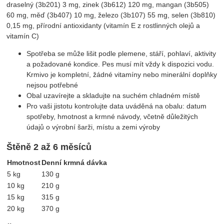
draselný (3b201) 3 mg, zinek (3b612) 120 mg, mangan (3b505)
60 mg, měď (3b407) 10 mg, železo (3b107) 55 mg, selen (3b810)
0,15 mg, přírodní antioxidanty (vitamín E z rostlinných olejů a
vitamín C)
Spotřeba se může lišit podle plemene, stáří, pohlaví, aktivity
a požadované kondice. Pes musí mít vždy k dispozici vodu.
Krmivo je kompletní, žádné vitamíny nebo minerální doplňky
nejsou potřebné
Obal uzavírejte a skladujte na suchém chladném místě
Pro vaši jistotu kontrolujte data uváděná na obalu: datum
spotřeby, hmotnost a krmné návody, včetně důležitých
údajů o výrobní šarži, místu a zemi výroby
Štěně 2 až 6 měsíců
Hmotnost
Denní krmná dávka
5 kg
130 g
10 kg
210 g
15 kg
315 g
20 kg
370 g