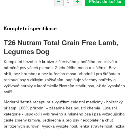
Přidat do košíku
Kompletní specifikace
T26 Nutram Total Grain Free Lamb,
Legumes Dog
Kompletní bezobilné krmivo z čerstvého jehněčího pro citlivé a
náročné psy všech plemen. Z jehněčího masa a luštěnin. Bez
obilí, bez brambor a bez kuřecího masa. Vhodné i pro štěňata a
rostoucí psy s citlivým zažíváním, naplňuje všechny potřeby a
výživové nároky v kterémkoliv životním stádiu psa, až do vysokého
stáří.
Moderní šetrná receptura s využitím celostní medicíny - holistický
přístup. 100% přírodní – zásadně bez použití chemie. Luxusní
kategorie - uspokojí i vybíravého a mlsného psa i psa vyžadujícího
časté změny krmiva. Jedinečná a pro psy neodolatelná chuť
přirozených surovin. Vysoká využitelnost, lehká stravitelnost, nízká