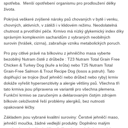
spotřeba. Menší opotřebení organismu pro prodloužení délky
života.
Pokrývá veškeré zvýšené nároky psů chovaných v bytě i venku,
chovných, aktivních, v zátěži i v klidovém režimu. Neodolatelná
chutnost a prvotřídní péče. Krmivo má nízký glykemický index díky
správným komplexním sacharidům z vybraných neobilných
surovin (hrášek, cizrna), zabraňuje vzniku metabolických poruch.
Pro psy citlivé právě na bílkovinu z jehněčího masa vyberte
bezobilný Nutram čistě z drůbeže : T23 Nutram Total Grain Free
Chicken & Turkey Dog (kuře a krůta) nebo T25 Nutram Total
Grain-Free Salmon & Trout Recipe Dog (losos a pstruh). Tato
doplňující se trojice (buď jehněčí nebo drůbež nebo ryby) krmiv
dokáže vyřešit hypersenzitivity a alergie většiny psů. Všechna tři
tato krmiva jsou připravena ve variantě pro všechna plemena.
Funkční krmivo se zaručeným a deklarovaným čistým zdrojem
bílkovin celoživotně řeší problémy alergiků, bez nutnosti
opakované léčby.
Základem jsou vybrané kvalitní suroviny: Čerstvé jehněčí maso,
jehněčí moučka, žádné vedlejší produkty. Doplněno malým