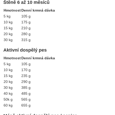
Štěně 6 až 10 měsíců
Hmotnost
Denní krmná dávka
5 kg
105 g
10 kg
175 g
15 kg
210 g
20 kg
280 g
30 kg
315 g
Aktivní dospělý pes
Hmotnost
Denní krmná dávka
5 kg
105 g
10 kg
170 g
15 kg
235 g
20 kg
290 g
30 kg
385 g
40 kg
485 g
50k g
565 g
60 kg
655 g