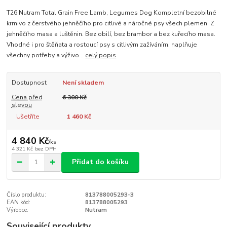
T26 Nutram Total Grain Free Lamb, Legumes Dog Kompletní bezobilné
krmivo z čerstvého jehněčího pro citlivé a náročné psy všech plemen. Z
jehněčího masa a luštěnin. Bez obilí, bez brambor a bez kuřecího masa.
Vhodné i pro štěňata a rostoucí psy s citlivým zažíváním, naplňuje
všechny potřeby a výživo...
celý popis
Dostupnost
Není skladem
Cena před
6 300 Kč
slevou
Ušetříte
1 460 Kč
4 840 Kč
/
ks
4 321 Kč
bez DPH
Přidat do košíku
Číslo produktu:
813788005293-3
EAN kód:
813788005293
Výrobce:
Nutram
Související produkty