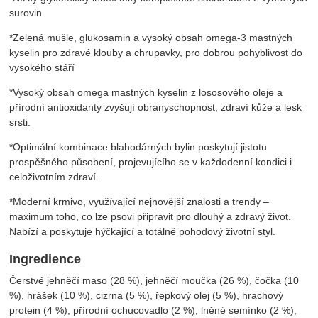
surovin
*Zelená mušle, glukosamin a vysoký obsah omega-3 mastných
kyselin pro zdravé klouby a chrupavky, pro dobrou pohyblivost do
vysokého stáří
*Vysoký obsah omega mastných kyselin z lososového oleje a
přírodní antioxidanty zvyšují obranyschopnost, zdraví kůže a lesk
srsti.
*Optimální kombinace blahodárných bylin poskytují jistotu
prospěšného působení, projevujícího se v každodenní kondici i
celoživotním zdraví.
*Moderní krmivo, využívající nejnovější znalosti a trendy –
maximum toho, co lze psovi připravit pro dlouhý a zdravý život.
Nabízí a poskytuje hýčkající a totálně pohodový životní styl.
Ingredience
Čerstvé jehněčí maso (28 %), jehněčí moučka (26 %), čočka (10
%), hrášek (10 %), cizrna (5 %), řepkový olej (5 %), hrachový
protein (4 %), přírodní ochucovadlo (2 %), lněné semínko (2 %),