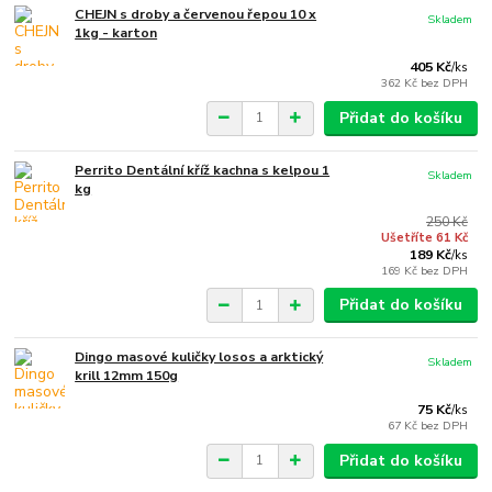
CHEJN s droby a červenou řepou 10 x
Skladem
1kg - karton
405 Kč
/
ks
362 Kč
bez DPH
Přidat do košíku
Perrito Dentální kříž kachna s kelpou 1
Skladem
kg
250 Kč
Ušetříte 61 Kč
189 Kč
/
ks
169 Kč
bez DPH
Přidat do košíku
Dingo masové kuličky losos a arktický
Skladem
krill 12mm 150g
75 Kč
/
ks
67 Kč
bez DPH
Přidat do košíku