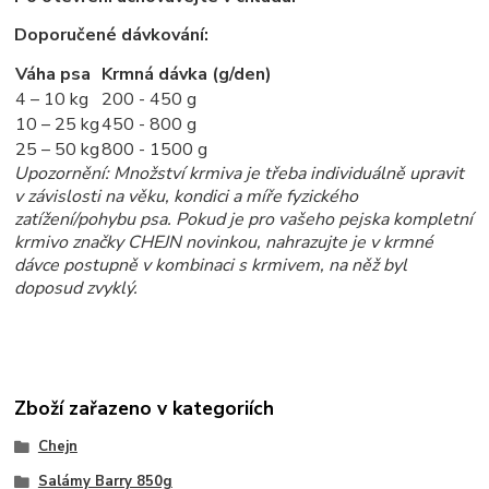
Doporučené dávkování:
Váha psa
Krmná dávka (g/den)
4 – 10 kg
200 - 450 g
10 – 25 kg
450 - 800 g
25 – 50 kg
800 - 1500 g
Upozornění: Množství krmiva je třeba individuálně upravit
v závislosti na věku, kondici a míře fyzického
zatížení/pohybu psa. Pokud je pro vašeho pejska kompletní
krmivo značky CHEJN novinkou, nahrazujte je v krmné
dávce postupně v kombinaci s krmivem, na něž byl
doposud zvyklý.
Zboží zařazeno v kategoriích
Chejn
Salámy Barry 850g