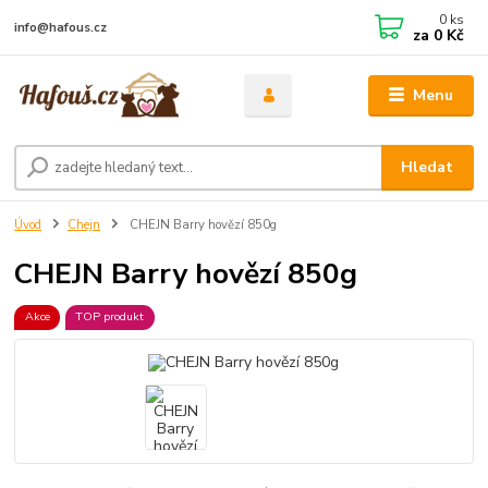
0
ks
info@hafous.cz
za
0 Kč
Menu
Hledat
Úvod
Chejn
CHEJN Barry hovězí 850g
CHEJN Barry hovězí 850g
Akce
TOP produkt