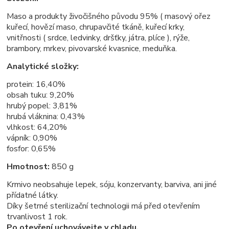
Maso a produkty živočišného původu 95% ( masový ořez
kuřecí, hovězí maso, chrupavčité tkáně, kuřecí krky,
vnitřnosti ( srdce, ledvinky, dršťky, játra, plíce ), rýže,
brambory, mrkev, pivovarské kvasnice, meduňka.
Analytické složky:
protein: 16,40%
obsah tuku: 9,20%
hrubý popel: 3,81%
hrubá vláknina: 0,43%
vlhkost: 64,20%
vápník: 0,90%
fosfor: 0,65%
Hmotnost:
850 g
Krmivo neobsahuje lepek, sóju, konzervanty, barviva, ani jiné
přídatné látky.
Díky šetrné sterilizační technologii má před otevřením
trvanlivost 1 rok.
Po otevření uchovávejte v chladu.