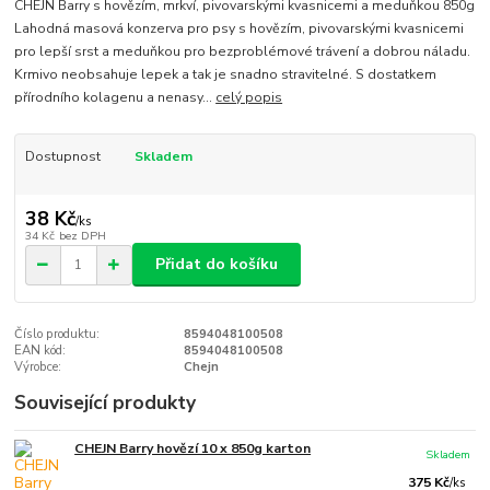
CHEJN Barry s hovězím, mrkví, pivovarskými kvasnicemi a meduňkou 850g
Lahodná masová konzerva pro psy s hovězím, pivovarskými kvasnicemi
pro lepší srst a meduňkou pro bezproblémové trávení a dobrou náladu.
Krmivo neobsahuje lepek a tak je snadno stravitelné. S dostatkem
přírodního kolagenu a nenasy...
celý popis
Dostupnost
Skladem
38 Kč
/
ks
34 Kč
bez DPH
Přidat do košíku
Číslo produktu:
8594048100508
EAN kód:
8594048100508
Výrobce:
Chejn
Související produkty
CHEJN Barry hovězí 10 x 850g karton
Skladem
375 Kč
/
ks