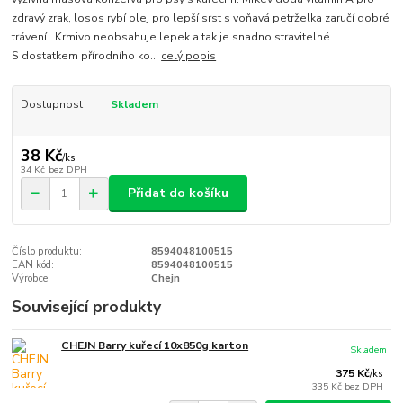
zdravý zrak, losos rybí olej pro lepší srst s voňavá petrželka zaručí dobré
trávení. Krmivo neobsahuje lepek a tak je snadno stravitelné.
S dostatkem přírodního ko...
celý popis
Dostupnost
Skladem
38 Kč
/
ks
34 Kč
bez DPH
Přidat do košíku
Číslo produktu:
8594048100515
EAN kód:
8594048100515
Výrobce:
Chejn
Související produkty
CHEJN Barry kuřecí 10x850g karton
Skladem
375 Kč
/
ks
335 Kč
bez DPH