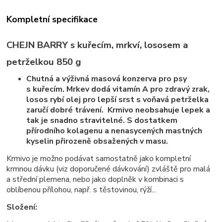
Kompletní specifikace
CHEJN BARRY s kuřecím, mrkví, lososem a
petrželkou 850 g
Chutná a výživná masová konzerva pro psy
s kuřecím. Mrkev dodá vitamín A pro zdravý zrak,
losos rybí olej pro lepší srst s voňavá petrželka
zaručí dobré trávení. Krmivo neobsahuje lepek a
tak je snadno stravitelné. S dostatkem
přírodního kolagenu a nenasycených mastných
kyselin přirozeně obsažených v masu.
Krmivo je možno podávat samostatně jako kompletní
krmnou dávku (viz doporučené dávkování) zvláště pro malá
a střední plemena, nebo jako doplněk v kombinaci s
oblíbenou přílohou, např. s těstovinou, rýží...
Složení: