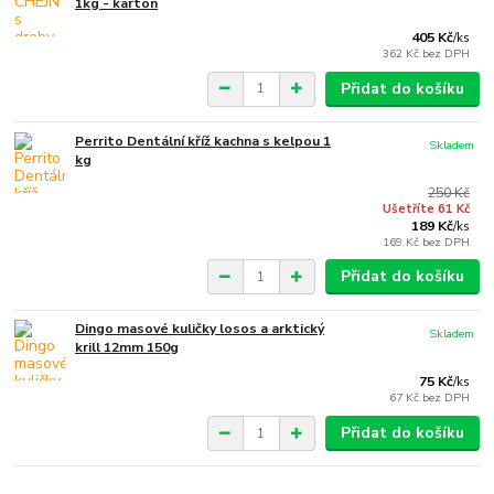
1kg - karton
405 Kč
/
ks
362 Kč
bez DPH
Přidat do košíku
Perrito Dentální kříž kachna s kelpou 1
Skladem
kg
250 Kč
Ušetříte 61 Kč
189 Kč
/
ks
169 Kč
bez DPH
Přidat do košíku
Dingo masové kuličky losos a arktický
Skladem
krill 12mm 150g
75 Kč
/
ks
67 Kč
bez DPH
Přidat do košíku