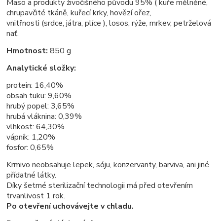
Maso a produkty živočišného původu 95% ( kuře mělněné,
chrupavčité tkáně, kuřecí krky, hovězí ořez,
vnitřnosti (srdce, játra, plíce ), losos, rýže, mrkev, petrželová
nať.
Hmotnost:
850 g
Analytické složky:
protein: 16,40%
obsah tuku: 9,60%
hrubý popel: 3,65%
hrubá vláknina: 0,39%
vlhkost: 64,30%
vápník: 1,20%
fosfor: 0,65%
Krmivo neobsahuje lepek, sóju, konzervanty, barviva, ani jiné
přídatné látky.
Díky šetrné sterilizační technologii má před otevřením
trvanlivost 1 rok.
Po otevření uchovávejte v chladu.