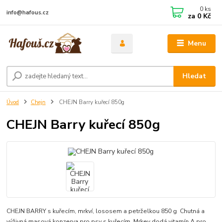
0
ks
info@hafous.cz
za
0 Kč
Menu
Hledat
Úvod
Chejn
CHEJN Barry kuřecí 850g
CHEJN Barry kuřecí 850g
CHEJN BARRY s kuřecím, mrkví, lososem a petrželkou 850 g Chutná a
výživná masová konzerva pro psy s kuřecím. Mrkev dodá vitamín A pro