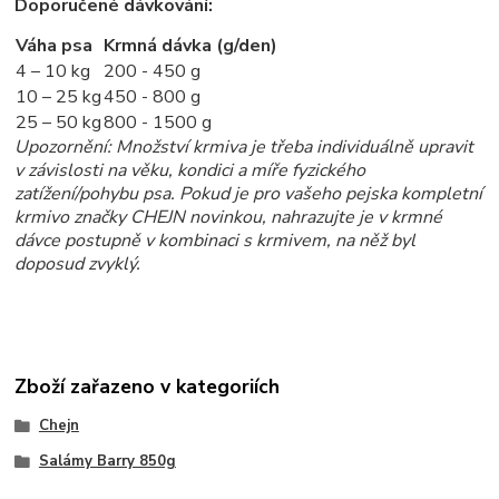
Doporučené dávkování:
Váha psa
Krmná dávka (g/den)
4 – 10 kg
200 - 450 g
10 – 25 kg
450 - 800 g
25 – 50 kg
800 - 1500 g
Upozornění: Množství krmiva je třeba individuálně upravit
v závislosti na věku, kondici a míře fyzického
zatížení/pohybu psa. Pokud je pro vašeho pejska kompletní
krmivo značky CHEJN novinkou, nahrazujte je v krmné
dávce postupně v kombinaci s krmivem, na něž byl
doposud zvyklý.
Zboží zařazeno v kategoriích
Chejn
Salámy Barry 850g