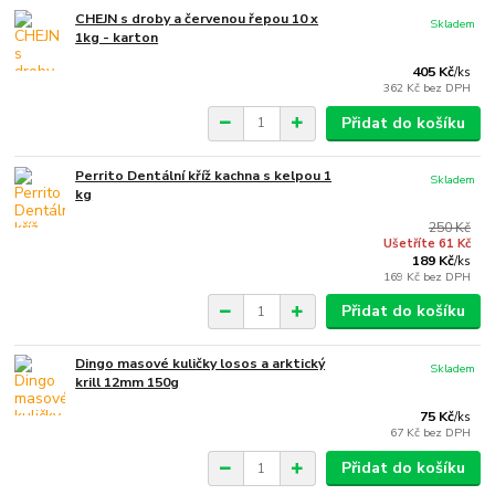
CHEJN s droby a červenou řepou 10 x
Skladem
1kg - karton
405 Kč
/
ks
362 Kč
bez DPH
Přidat do košíku
Perrito Dentální kříž kachna s kelpou 1
Skladem
kg
250 Kč
Ušetříte 61 Kč
189 Kč
/
ks
169 Kč
bez DPH
Přidat do košíku
Dingo masové kuličky losos a arktický
Skladem
krill 12mm 150g
75 Kč
/
ks
67 Kč
bez DPH
Přidat do košíku