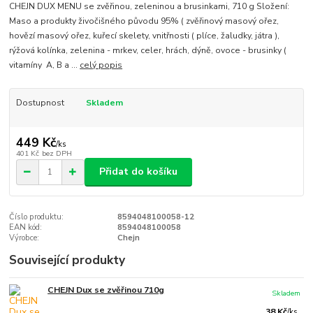
CHEJN DUX MENU se zvěřinou, zeleninou a brusinkami, 710 g Složení:
Maso a produkty živočišného původu 95% ( zvěřinový masový ořez,
hovězí masový ořez, kuřecí skelety, vnitřnosti ( plíce, žaludky, játra ),
rýžová kolínka, zelenina - mrkev, celer, hrách, dýně, ovoce - brusinky (
vitamíny A, B a ...
celý popis
Dostupnost
Skladem
449 Kč
/
ks
401 Kč
bez DPH
Přidat do košíku
Číslo produktu:
8594048100058-12
EAN kód:
8594048100058
Výrobce:
Chejn
Související produkty
CHEJN Dux se zvěřinou 710g
Skladem
38 Kč
/
ks