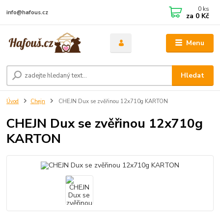
0
ks
info@hafous.cz
za
0 Kč
Menu
Hledat
Úvod
Chejn
CHEJN Dux se zvěřinou 12x710g KARTON
CHEJN Dux se zvěřinou 12x710g
KARTON