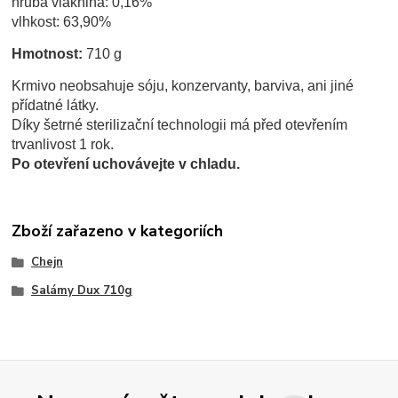
hrubá vláknina: 0,16%
vlhkost: 63,90%
Hmotnost:
710 g
Krmivo neobsahuje sóju, konzervanty, barviva, ani jiné
přídatné látky.
Díky šetrné sterilizační technologii má před otevřením
trvanlivost 1 rok.
Po otevření uchovávejte v chladu.
Zboží zařazeno v kategoriích
Chejn
Salámy Dux 710g