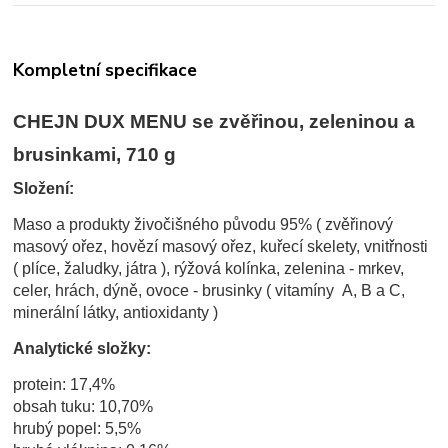
Kompletní specifikace
CHEJN DUX MENU se zvěřinou, zeleninou a
brusinkami, 710 g
Složení:
Maso a produkty živočišného původu 95% ( zvěřinový
masový ořez, hovězí masový ořez, kuřecí skelety, vnitřnosti
( plíce, žaludky, játra ), rýžová kolínka, zelenina - mrkev,
celer, hrách, dýně, ovoce - brusinky ( vitamíny A, B a C,
minerální látky, antioxidanty )
Analytické složky:
protein: 17,4%
obsah tuku: 10,70%
hrubý popel: 5,5%